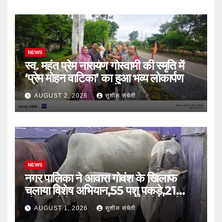
सड़कों को प्रधानमंत्री ग्रामीण सड़क योजना
में जोड़ने की मांग का सौपा मांग पत्र,किया
वृक्षारोपण
NEWS
स्व. महंत प्रेम नारायण गोस्वामी की स्मृति में
‘प्रेम मोहन वाटिका’ का हुआ भव्य लोकार्पण
AUGUST 2, 2026
सुशील संचेती
NEWS
नगर पालिका ने आवारा गोवंश के खिलाफ
चलाया विशेष अभियान,55 पशु पकड़े,21
गौशाला भेजे गए, नपाध्यक्ष प्रतिनिधि रायसिंह
AUGUST 1, 2026
सुशील संचेती
मेवाड़ा ने पशुपालकों से की सहयोग की अपील