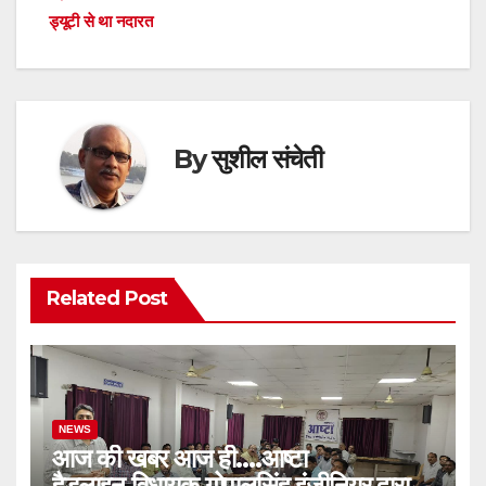
ड्यूटी से था नदारत
By
सुशील संचेती
Related Post
NEWS
आज की खबर आज ही….आष्टा
हैडलाइन,विधायक गोपालसिंह इंजीनियर द्वारा