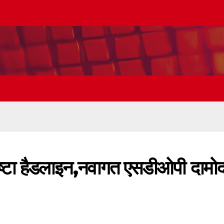
ा हैडलाइन,नवागत एसडीओपी दामो