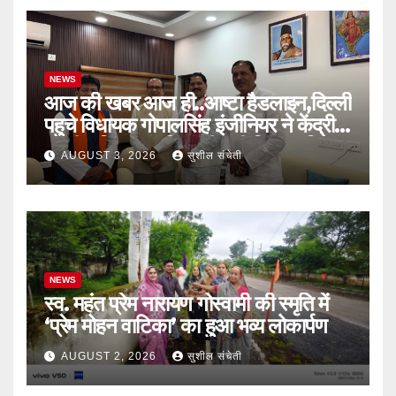
प्रमुखों को होंगे नोटिश जारी
NEWS
आज की खबर आज ही..आष्टा हैडलाइन,दिल्ली
पहुचे विधायक गोपालसिंह इंजीनियर ने केंद्रीय
ग्रामीण विकास,कृषि मंत्री श्री शिवराजसिंह
AUGUST 3, 2026
सुशील संचेती
चौहान से भेंट कर विधानसभा क्षेत्र की 28
सड़कों को प्रधानमंत्री ग्रामीण सड़क योजना
में जोड़ने की मांग का सौपा मांग पत्र,किया
वृक्षारोपण
NEWS
स्व. महंत प्रेम नारायण गोस्वामी की स्मृति में
‘प्रेम मोहन वाटिका’ का हुआ भव्य लोकार्पण
AUGUST 2, 2026
सुशील संचेती