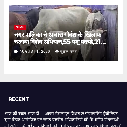
NEWS
नगर पालिका ने आवारा गोवंश के खिलाफ
चलाया विशेष अभियान,55 पशु पकड़े,21
गौशाला भेजे गए, नपाध्यक्ष प्रतिनिधि रायसिंह
AUGUST 1, 2026
सुशील संचेती
मेवाड़ा ने पशुपालकों से की सहयोग की अपील
RECENT
आज की खबर आज ही….आष्टा हैडलाइन,विधायक गोपालसिंह इंजीनियर
द्वारा बैठक आयोजित पर खण्ड स्तरीय अधिकारियों की विभागीय योजनाओं
की समीक्षा की गई,कुछ विभागों को मिली फटकार,अनुपस्तिथ विभाग प्रमुखों