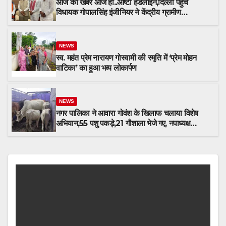
आज की खबर आज ही..आष्टा हैडलाइन,दिल्ली पहुचे
विधायक गोपालसिंह इंजीनियर ने केंद्रीय ग्रामीण
विकास,कृषि मंत्री श्री शिवराजसिंह चौहान से भेंट कर
विधानसभा क्षेत्र की 28 सड़कों को प्रधानमंत्री ग्रामीण
सड़क योजना में जोड़ने की मांग का सौपा मांग पत्र,किया
NEWS
वृक्षारोपण
स्व. महंत प्रेम नारायण गोस्वामी की स्मृति में ‘प्रेम मोहन
वाटिका’ का हुआ भव्य लोकार्पण
NEWS
नगर पालिका ने आवारा गोवंश के खिलाफ चलाया विशेष
अभियान,55 पशु पकड़े,21 गौशाला भेजे गए, नपाध्यक्ष
प्रतिनिधि रायसिंह मेवाड़ा ने पशुपालकों से की सहयोग की
अपील