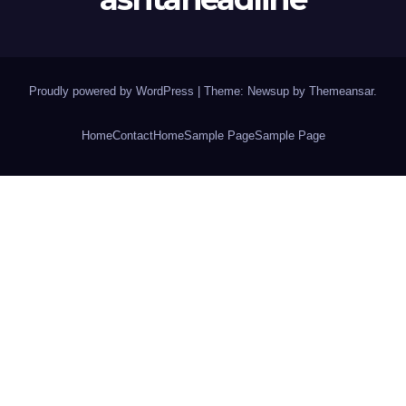
Proudly powered by WordPress
|
Theme: Newsup by
Themeansar
.
Home
Contact
Home
Sample Page
Sample Page